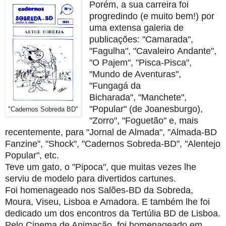
Porém, a sua carreira foi
progredindo (e muito
bem!) por
uma extensa galeria de
publicações: "Camarada",
"Fagulha", "Cavaleiro
Andante",
"O Pajem", "Pisca-Pisca",
"Mundo de Aventuras",
"Fungagá da
Bicharada",
"Manchete",
"Popular" (de Joanesburgo),
"Cadernos Sobreda BD"
"Zorro", "Foguetão" e, mais
recentemente,
para "Jornal de Almada", "Almada-BD
Fanzine", "Shock", "Cadernos Sobreda-BD",
"Alentejo
Popular", etc.
Teve um gato, o "Pipoca", que muitas vezes lhe
serviu de modelo para divertidos cartunes.
Foi homenageado nos Salões-BD da Sobreda,
Moura, Viseu, Lisboa e Amadora. E também
lhe foi
dedicado um dos encontros da Tertúlia BD de Lisboa.
Pelo Cinema de Animação, foi
homenageado em