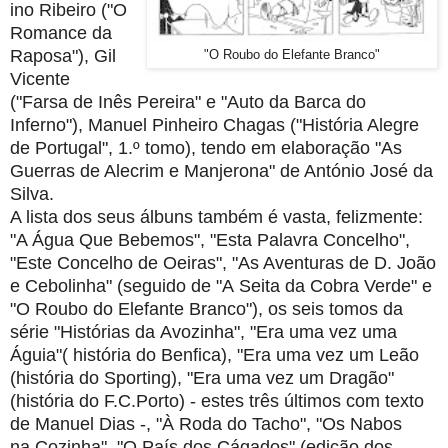
ino Ribeiro ("O
Romance da
Raposa"), Gil
"O Roubo do Elefante Branco"
Vicente
("Farsa de Inês Pereira" e "Auto da Barca
do
Inferno"), Manuel Pinheiro Chagas ("História Alegre
de Portugal", 1.º tomo), tendo em elaboração
"As
Guerras de Alecrim e Manjerona" de António José da
Silva.
A lista dos seus álbuns também é vasta, felizmente:
"A Água Que Bebemos", "Esta Palavra
Concelho",
"Este Concelho de Oeiras", "As Aventuras de D. João
e Cebolinha" (seguido de "A
Seita da Cobra Verde" e
"O Roubo do Elefante Branco"), os seis tomos da
série "Histórias da
Avozinha", "Era uma vez uma
Águia"( história do Benfica), "Era uma vez um Leão
(história do
Sporting), "Era uma vez um Dragão"
(história do F.C.Porto) - estes três últimos com texto
de Manuel Dias -, "À Roda do Tacho", "Os Nabos
na
Cozinha", "O País dos Cágados" (edição dos