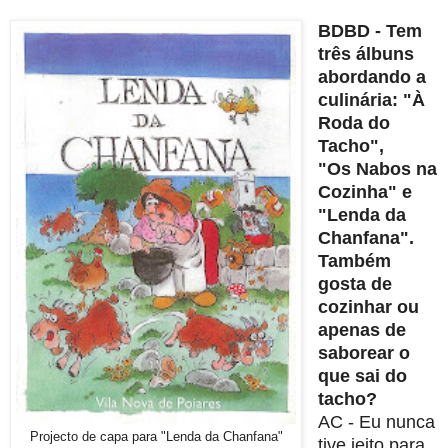
BDBD - Tem
três álbuns
abordando a
culinária: "À
Roda do
Tacho",
"Os
Nabos na
Cozinha" e
"Lenda da
Chanfana".
Também
gosta de
cozinhar
ou
apenas de
saborear o
que sai do
tacho?
AC - Eu nunca
Projecto de capa para "Lenda da Chanfana"
tive jeito para