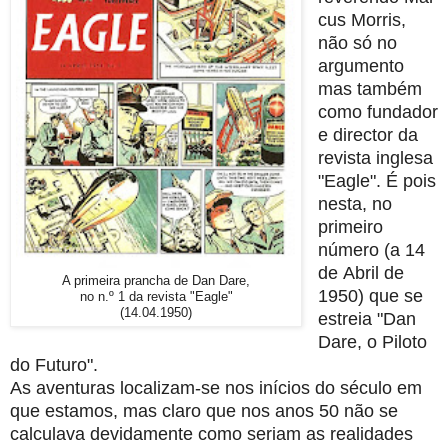
cus Morris,
não só no
argumento
mas também
como fundador
e director
da
revista inglesa
"Eagle". É pois
nesta, no
primeiro
número (a 14
de
Abril de
A primeira prancha de Dan Dare,
1950) que se
no n.º 1 da revista "Eagle"
(14.04.1950)
estreia "Dan
Dare, o Piloto
do Futuro".
As aventuras
localizam-se nos inícios do século em
que estamos, mas claro que nos anos
50 não se
calculava devidamente como seriam as realidades