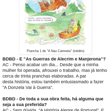
Prancha 1 de "A Nau Catrineta" (inédito)
BDBD - E "As Guerras de Alecrim e
Manjerona
"?
AC - Penso acabar um dia... Desde que a minha
mulher foi operada, afrouxei o
trabalho, mas já tenho
cerca de trinta pranchas elaboradas. A par
desta
história, estou também entusiasmado a fazer
"A Donzela Vai à Guerra".
BDBD - De toda a sua obra feita, há alguma que
seja a sua preferida?
AC - Sem dúvida, "A História Alegre de Portugal". E