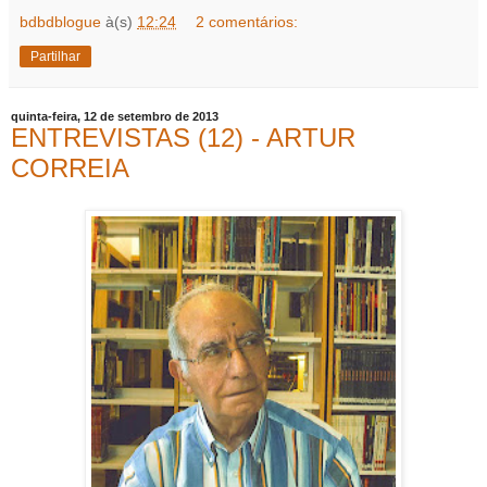
bdbdblogue
à(s)
12:24
2 comentários:
Partilhar
quinta-feira, 12 de setembro de 2013
ENTREVISTAS (12) - ARTUR
CORREIA