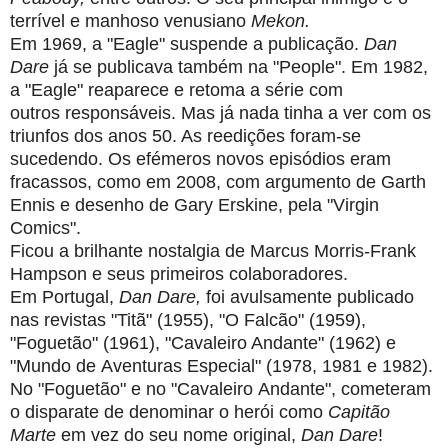
terrível e manhoso venusiano
Mekon.
Em 1969, a "Eagle" suspende a publicação.
Dan
Dare
já se publicava também
na "People". Em 1982,
a "Eagle" reaparece e retoma a série com
outros
responsáveis. Mas já nada tinha a ver com os
triunfos dos anos 50. As reedições
foram-se
sucedendo. Os efémeros novos episódios eram
fracassos, como em 2008,
com argumento de Garth
Ennis e desenho de Gary Erskine, pela "Virgin
Comics".
Ficou a brilhante nostalgia de Marcus Morris-Frank
Hampson e seus primeiros
colaboradores.
Em Portugal,
Dan Dare,
foi avulsamente publicado
nas revistas "Titã" (1955),
"O Falcão" (1959),
"Foguetão" (1961), "Cavaleiro Andante" (1962) e
"Mundo de
Aventuras Especial" (1978, 1981 e 1982).
No "Foguetão" e no "Cavaleiro
Andante", cometeram
o disparate de denominar o herói como
Capitão
Marte
em
vez do seu nome original,
Dan Dare
!