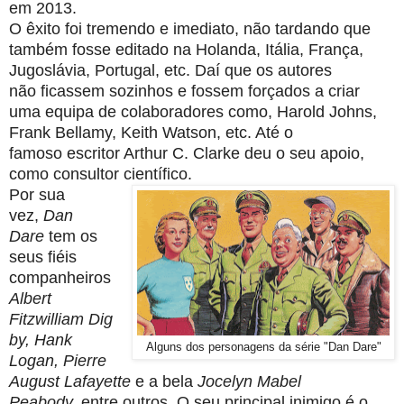
em 2013.
O êxito foi tremendo e imediato, não tardando que
também fosse editado na
Holanda, Itália, França,
Jugoslávia, Portugal, etc. Daí que os autores
não
ficassem sozinhos e fossem forçados a criar
uma equipa de colaboradores
como, Harold Johns,
Frank Bellamy, Keith Watson, etc. Até o
famoso
escritor Arthur C. Clarke deu o seu apoio,
como consultor científico.
Por sua
vez,
Dan
Dare
tem os
seus fiéis
companheiros
Albert
Fitzwilliam
Dig
by, Hank
Alguns dos personagens da série "Dan Dare"
Logan, Pierre
August Lafayette
e a bela
Jocelyn Mabel
Peabody,
entre outros. O seu principal inimigo é o